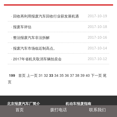
· 回收再利用报废汽车回收行业获发展机遇
2017-10-19
· 报废车评估
2017-10-18
· 整治报废汽车非法拆解
2017-10-16
· 报废汽车市场临近制高点。
2017-10-14
· 2017年省机关取消车辆拍卖会
2017-10-12
199
首页
上一页
31
32
33
34
35
36
37
38
39
40
下一页
尾
页
北京报废汽车厂简介
机动车报废指南
首页
拨打电话
联系我们
·北京报废汽车厂简介
·小客车指标更新步骤